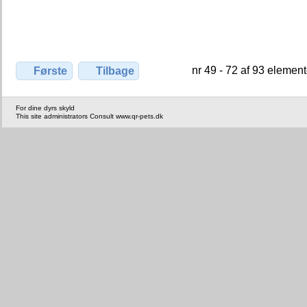
nr 49 - 72 af 93 element
Første
Tilbage
For dine dyrs skyld
This site administrators Consult www.qr-pets.dk