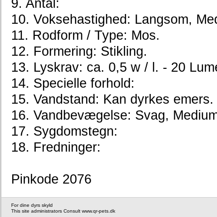
9. Antal:
10. Voksehastighed: Langsom, Me
11. Rodform / Type: Mos.
12. Formering: Stikling.
13. Lyskrav: ca. 0,5 w / l. - 20 Lum
14. Specielle forhold:
15. Vandstand: Kan dyrkes emers.
16. Vandbevægelse: Svag, Medium
17. Sygdomstegn:
18. Fredninger:
Pinkode 2076
For dine dyrs skyld
This site administrators Consult www.qr-pets.dk