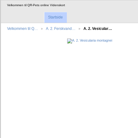
Velkommen til QR-Pets online Videnskort
Startside
Velkommen til Q…
A. 2. Ferskvand…
A. 2. Vesicular…