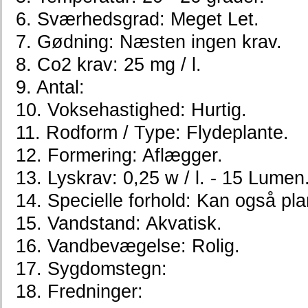
6. Sværhedsgrad: Meget Let.
7. Gødning: Næsten ingen krav.
8. Co2 krav: 25 mg / l.
9. Antal:
10. Voksehastighed: Hurtig.
11. Rodform / Type: Flydeplante.
12. Formering: Aflægger.
13. Lyskrav: 0,25 w / l. - 15 Lumen
14. Specielle forhold: Kan også pla
15. Vandstand: Akvatisk.
16. Vandbevægelse: Rolig.
17. Sygdomstegn:
18. Fredninger: