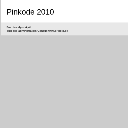
Pinkode 2010
For dine dyrs skyld
This site administrators Consult www.qr-pets.dk