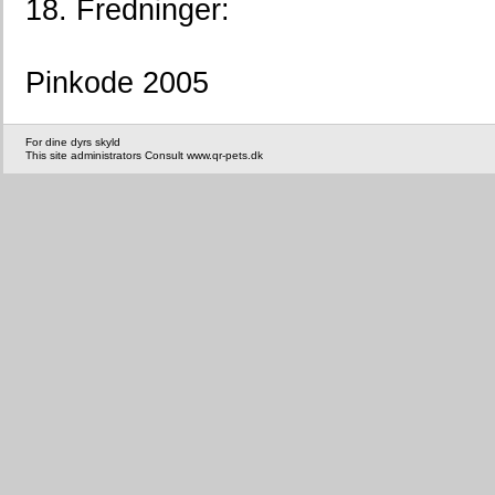
18. Fredninger:
Pinkode 2005
For dine dyrs skyld
This site administrators Consult www.qr-pets.dk